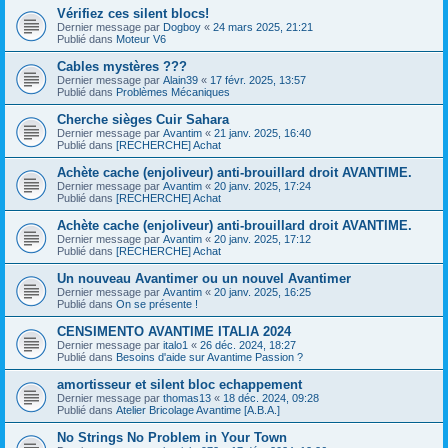
Vérifiez ces silent blocs!
Dernier message par
Dogboy
«
24 mars 2025, 21:21
Publié dans
Moteur V6
Cables mystères ???
Dernier message par
Alain39
«
17 févr. 2025, 13:57
Publié dans
Problèmes Mécaniques
Cherche sièges Cuir Sahara
Dernier message par
Avantim
«
21 janv. 2025, 16:40
Publié dans
[RECHERCHE] Achat
Achète cache (enjoliveur) anti-brouillard droit AVANTIME.
Dernier message par
Avantim
«
20 janv. 2025, 17:24
Publié dans
[RECHERCHE] Achat
Achète cache (enjoliveur) anti-brouillard droit AVANTIME.
Dernier message par
Avantim
«
20 janv. 2025, 17:12
Publié dans
[RECHERCHE] Achat
Un nouveau Avantimer ou un nouvel Avantimer
Dernier message par
Avantim
«
20 janv. 2025, 16:25
Publié dans
On se présente !
CENSIMENTO AVANTIME ITALIA 2024
Dernier message par
italo1
«
26 déc. 2024, 18:27
Publié dans
Besoins d'aide sur Avantime Passion ?
amortisseur et silent bloc echappement
Dernier message par
thomas13
«
18 déc. 2024, 09:28
Publié dans
Atelier Bricolage Avantime [A.B.A.]
No Strings No Problem in Your Town