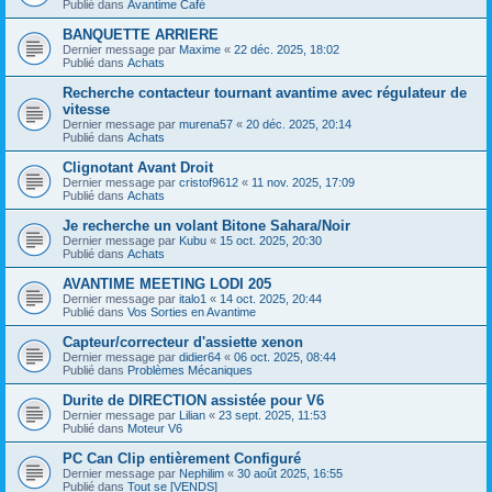
Publié dans
Avantime Café
BANQUETTE ARRIERE
Dernier message par
Maxime
«
22 déc. 2025, 18:02
Publié dans
Achats
Recherche contacteur tournant avantime avec régulateur de
vitesse
Dernier message par
murena57
«
20 déc. 2025, 20:14
Publié dans
Achats
Clignotant Avant Droit
Dernier message par
cristof9612
«
11 nov. 2025, 17:09
Publié dans
Achats
Je recherche un volant Bitone Sahara/Noir
Dernier message par
Kubu
«
15 oct. 2025, 20:30
Publié dans
Achats
AVANTIME MEETING LODI 205
Dernier message par
italo1
«
14 oct. 2025, 20:44
Publié dans
Vos Sorties en Avantime
Capteur/correcteur d'assiette xenon
Dernier message par
didier64
«
06 oct. 2025, 08:44
Publié dans
Problèmes Mécaniques
Durite de DIRECTION assistée pour V6
Dernier message par
Lilian
«
23 sept. 2025, 11:53
Publié dans
Moteur V6
PC Can Clip entièrement Configuré
Dernier message par
Nephilim
«
30 août 2025, 16:55
Publié dans
Tout se [VENDS]