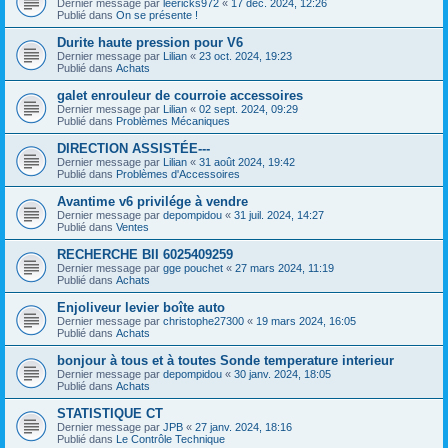
Dernier message par
leericks972
«
17 déc. 2024, 12:26
Publié dans
On se présente !
Durite haute pression pour V6
Dernier message par
Lilian
«
23 oct. 2024, 19:23
Publié dans
Achats
galet enrouleur de courroie accessoires
Dernier message par
Lilian
«
02 sept. 2024, 09:29
Publié dans
Problèmes Mécaniques
DIRECTION ASSISTÉE---
Dernier message par
Lilian
«
31 août 2024, 19:42
Publié dans
Problèmes d'Accessoires
Avantime v6 privilége à vendre
Dernier message par
depompidou
«
31 juil. 2024, 14:27
Publié dans
Ventes
RECHERCHE BII 6025409259
Dernier message par
gge pouchet
«
27 mars 2024, 11:19
Publié dans
Achats
Enjoliveur levier boîte auto
Dernier message par
christophe27300
«
19 mars 2024, 16:05
Publié dans
Achats
bonjour à tous et à toutes Sonde temperature interieur
Dernier message par
depompidou
«
30 janv. 2024, 18:05
Publié dans
Achats
STATISTIQUE CT
Dernier message par
JPB
«
27 janv. 2024, 18:16
Publié dans
Le Contrôle Technique