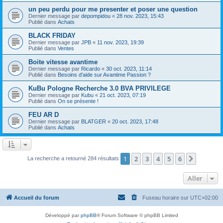
un peu perdu pour me presenter et poser une question
Dernier message par
depompidou
«
28 nov. 2023, 15:43
Publié dans
Achats
BLACK FRIDAY
Dernier message par
JPB
«
11 nov. 2023, 19:39
Publié dans
Ventes
Boite vitesse avantime
Dernier message par
Ricardo
«
30 oct. 2023, 11:14
Publié dans
Besoins d'aide sur Avantime Passion ?
KuBu Pologne Recherche 3.0 BVA PRIVILEGE
Dernier message par
Kubu
«
21 oct. 2023, 07:19
Publié dans
On se présente !
FEU AR D
Dernier message par
BLATGER
«
20 oct. 2023, 17:48
Publié dans
Achats
1
2
3
4
5
6
Suivant
La recherche a retourné 284 résultats
Aller
Accueil du forum
Fuseau horaire sur
UTC+02:00
Développé par
phpBB
® Forum Software © phpBB Limited