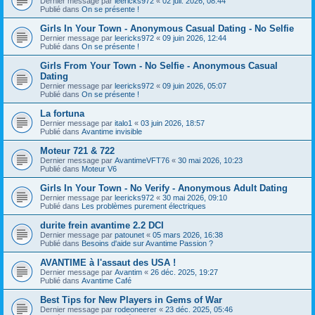
Dernier message par
leericks972
«
02 juil. 2026, 08:44
Publié dans
On se présente !
Girls In Your Town - Anonymous Casual Dating - No Selfie
Dernier message par
leericks972
«
09 juin 2026, 12:44
Publié dans
On se présente !
Girls From Your Town - No Selfie - Anonymous Casual
Dating
Dernier message par
leericks972
«
09 juin 2026, 05:07
Publié dans
On se présente !
La fortuna
Dernier message par
italo1
«
03 juin 2026, 18:57
Publié dans
Avantime invisible
Moteur 721 & 722
Dernier message par
AvantimeVFT76
«
30 mai 2026, 10:23
Publié dans
Moteur V6
Girls In Your Town - No Verify - Anonymous Adult Dating
Dernier message par
leericks972
«
30 mai 2026, 09:10
Publié dans
Les problèmes purement électriques
durite frein avantime 2.2 DCI
Dernier message par
patounet
«
05 mars 2026, 16:38
Publié dans
Besoins d'aide sur Avantime Passion ?
AVANTIME à l'assaut des USA !
Dernier message par
Avantim
«
26 déc. 2025, 19:27
Publié dans
Avantime Café
Best Tips for New Players in Gems of War
Dernier message par
rodeoneerer
«
23 déc. 2025, 05:46