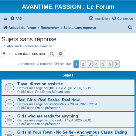
AVANTIME PASSION : Le Forum
FAQ
Inscription
Connexion
R
Accueil du forum
Rechercher
Sujets sans réponse
e
Sujets sans réponse
c
Aller sur la recherche avancée
h
Rechercher
Recherche avancée
e
1
2
3
4
5
6
Suivant
La recherche a retourné 284 résultats
r
c
Sujets
h
Tuyau direction assistée
e
Dernier message par
jfd1003
«
29 juil. 2026, 16:19
Publié dans
Problèmes Mécaniques
r
Real Girls. Real Desire. Real Now.
Dernier message par
leericks972
«
20 juil. 2026, 22:51
Publié dans
On se présente !
Girls who are ready for anything
Dernier message par
mickael
«
17 juil. 2026, 06:01
Publié dans
On se présente !
Girls In Your Town - No Selfie - Anonymous Casual Dating