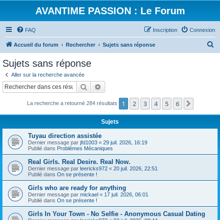
AVANTIME PASSION : Le Forum
FAQ
Inscription
Connexion
R
Accueil du forum
Rechercher
Sujets sans réponse
e
Sujets sans réponse
c
Aller sur la recherche avancée
h
Rechercher
Recherche avancée
e
1
2
3
4
5
6
Suivant
La recherche a retourné 284 résultats
r
c
Sujets
h
Tuyau direction assistée
e
Dernier message par
jfd1003
«
29 juil. 2026, 16:19
Publié dans
Problèmes Mécaniques
r
Real Girls. Real Desire. Real Now.
Dernier message par
leericks972
«
20 juil. 2026, 22:51
Publié dans
On se présente !
Girls who are ready for anything
Dernier message par
mickael
«
17 juil. 2026, 06:01
Publié dans
On se présente !
Girls In Your Town - No Selfie - Anonymous Casual Dating