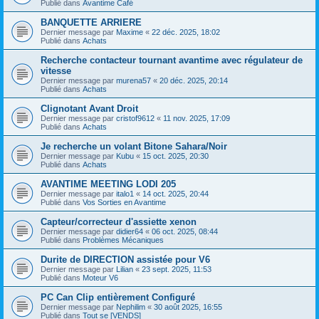
Publié dans
Avantime Café
BANQUETTE ARRIERE
Dernier message par
Maxime
«
22 déc. 2025, 18:02
Publié dans
Achats
Recherche contacteur tournant avantime avec régulateur de
vitesse
Dernier message par
murena57
«
20 déc. 2025, 20:14
Publié dans
Achats
Clignotant Avant Droit
Dernier message par
cristof9612
«
11 nov. 2025, 17:09
Publié dans
Achats
Je recherche un volant Bitone Sahara/Noir
Dernier message par
Kubu
«
15 oct. 2025, 20:30
Publié dans
Achats
AVANTIME MEETING LODI 205
Dernier message par
italo1
«
14 oct. 2025, 20:44
Publié dans
Vos Sorties en Avantime
Capteur/correcteur d'assiette xenon
Dernier message par
didier64
«
06 oct. 2025, 08:44
Publié dans
Problèmes Mécaniques
Durite de DIRECTION assistée pour V6
Dernier message par
Lilian
«
23 sept. 2025, 11:53
Publié dans
Moteur V6
PC Can Clip entièrement Configuré
Dernier message par
Nephilim
«
30 août 2025, 16:55
Publié dans
Tout se [VENDS]