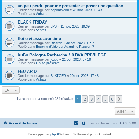
un peu perdu pour me presenter et poser une question
Dernier message par
depompidou
«
28 nov. 2023, 15:43
Publié dans
Achats
BLACK FRIDAY
Dernier message par
JPB
«
11 nov. 2023, 19:39
Publié dans
Ventes
Boite vitesse avantime
Dernier message par
Ricardo
«
30 oct. 2023, 11:14
Publié dans
Besoins d'aide sur Avantime Passion ?
KuBu Pologne Recherche 3.0 BVA PRIVILEGE
Dernier message par
Kubu
«
21 oct. 2023, 07:19
Publié dans
On se présente !
FEU AR D
Dernier message par
BLATGER
«
20 oct. 2023, 17:48
Publié dans
Achats
1
2
3
4
5
6
Suivant
La recherche a retourné 284 résultats
Aller
Accueil du forum
Fuseau horaire sur
UTC+02:00
Développé par
phpBB
® Forum Software © phpBB Limited