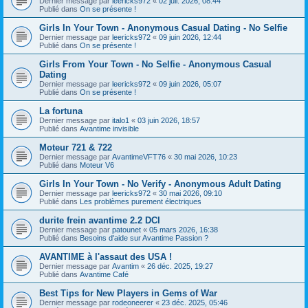
Dernier message par
leericks972
«
02 juil. 2026, 08:44
Publié dans
On se présente !
Girls In Your Town - Anonymous Casual Dating - No Selfie
Dernier message par
leericks972
«
09 juin 2026, 12:44
Publié dans
On se présente !
Girls From Your Town - No Selfie - Anonymous Casual
Dating
Dernier message par
leericks972
«
09 juin 2026, 05:07
Publié dans
On se présente !
La fortuna
Dernier message par
italo1
«
03 juin 2026, 18:57
Publié dans
Avantime invisible
Moteur 721 & 722
Dernier message par
AvantimeVFT76
«
30 mai 2026, 10:23
Publié dans
Moteur V6
Girls In Your Town - No Verify - Anonymous Adult Dating
Dernier message par
leericks972
«
30 mai 2026, 09:10
Publié dans
Les problèmes purement électriques
durite frein avantime 2.2 DCI
Dernier message par
patounet
«
05 mars 2026, 16:38
Publié dans
Besoins d'aide sur Avantime Passion ?
AVANTIME à l'assaut des USA !
Dernier message par
Avantim
«
26 déc. 2025, 19:27
Publié dans
Avantime Café
Best Tips for New Players in Gems of War
Dernier message par
rodeoneerer
«
23 déc. 2025, 05:46