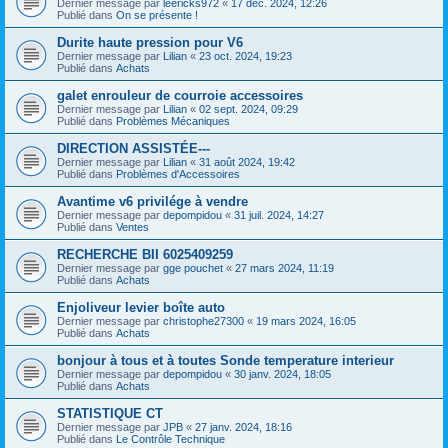
Dernier message par
leericks972
«
17 déc. 2024, 12:26
Publié dans
On se présente !
Durite haute pression pour V6
Dernier message par
Lilian
«
23 oct. 2024, 19:23
Publié dans
Achats
galet enrouleur de courroie accessoires
Dernier message par
Lilian
«
02 sept. 2024, 09:29
Publié dans
Problèmes Mécaniques
DIRECTION ASSISTÉE---
Dernier message par
Lilian
«
31 août 2024, 19:42
Publié dans
Problèmes d'Accessoires
Avantime v6 privilége à vendre
Dernier message par
depompidou
«
31 juil. 2024, 14:27
Publié dans
Ventes
RECHERCHE BII 6025409259
Dernier message par
gge pouchet
«
27 mars 2024, 11:19
Publié dans
Achats
Enjoliveur levier boîte auto
Dernier message par
christophe27300
«
19 mars 2024, 16:05
Publié dans
Achats
bonjour à tous et à toutes Sonde temperature interieur
Dernier message par
depompidou
«
30 janv. 2024, 18:05
Publié dans
Achats
STATISTIQUE CT
Dernier message par
JPB
«
27 janv. 2024, 18:16
Publié dans
Le Contrôle Technique