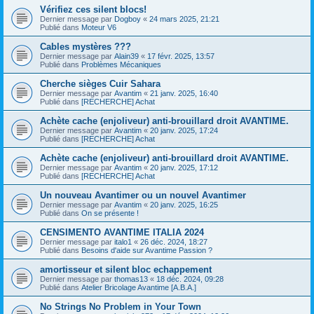
Vérifiez ces silent blocs!
Dernier message par
Dogboy
«
24 mars 2025, 21:21
Publié dans
Moteur V6
Cables mystères ???
Dernier message par
Alain39
«
17 févr. 2025, 13:57
Publié dans
Problèmes Mécaniques
Cherche sièges Cuir Sahara
Dernier message par
Avantim
«
21 janv. 2025, 16:40
Publié dans
[RECHERCHE] Achat
Achète cache (enjoliveur) anti-brouillard droit AVANTIME.
Dernier message par
Avantim
«
20 janv. 2025, 17:24
Publié dans
[RECHERCHE] Achat
Achète cache (enjoliveur) anti-brouillard droit AVANTIME.
Dernier message par
Avantim
«
20 janv. 2025, 17:12
Publié dans
[RECHERCHE] Achat
Un nouveau Avantimer ou un nouvel Avantimer
Dernier message par
Avantim
«
20 janv. 2025, 16:25
Publié dans
On se présente !
CENSIMENTO AVANTIME ITALIA 2024
Dernier message par
italo1
«
26 déc. 2024, 18:27
Publié dans
Besoins d'aide sur Avantime Passion ?
amortisseur et silent bloc echappement
Dernier message par
thomas13
«
18 déc. 2024, 09:28
Publié dans
Atelier Bricolage Avantime [A.B.A.]
No Strings No Problem in Your Town