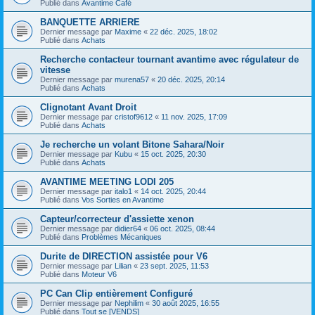
Publié dans
Avantime Café
BANQUETTE ARRIERE
Dernier message par
Maxime
«
22 déc. 2025, 18:02
Publié dans
Achats
Recherche contacteur tournant avantime avec régulateur de
vitesse
Dernier message par
murena57
«
20 déc. 2025, 20:14
Publié dans
Achats
Clignotant Avant Droit
Dernier message par
cristof9612
«
11 nov. 2025, 17:09
Publié dans
Achats
Je recherche un volant Bitone Sahara/Noir
Dernier message par
Kubu
«
15 oct. 2025, 20:30
Publié dans
Achats
AVANTIME MEETING LODI 205
Dernier message par
italo1
«
14 oct. 2025, 20:44
Publié dans
Vos Sorties en Avantime
Capteur/correcteur d'assiette xenon
Dernier message par
didier64
«
06 oct. 2025, 08:44
Publié dans
Problèmes Mécaniques
Durite de DIRECTION assistée pour V6
Dernier message par
Lilian
«
23 sept. 2025, 11:53
Publié dans
Moteur V6
PC Can Clip entièrement Configuré
Dernier message par
Nephilim
«
30 août 2025, 16:55
Publié dans
Tout se [VENDS]