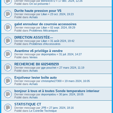
Dernier message par
leericks972
«
17 déc. 2024, 12:26
Publié dans
On se présente !
Durite haute pression pour V6
Dernier message par
Lilian
«
23 oct. 2024, 19:23
Publié dans
Achats
galet enrouleur de courroie accessoires
Dernier message par
Lilian
«
02 sept. 2024, 09:29
Publié dans
Problèmes Mécaniques
DIRECTION ASSISTÉE---
Dernier message par
Lilian
«
31 août 2024, 19:42
Publié dans
Problèmes d'Accessoires
Avantime v6 privilége à vendre
Dernier message par
depompidou
«
31 juil. 2024, 14:27
Publié dans
Ventes
RECHERCHE BII 6025409259
Dernier message par
gge pouchet
«
27 mars 2024, 11:19
Publié dans
Achats
Enjoliveur levier boîte auto
Dernier message par
christophe27300
«
19 mars 2024, 16:05
Publié dans
Achats
bonjour à tous et à toutes Sonde temperature interieur
Dernier message par
depompidou
«
30 janv. 2024, 18:05
Publié dans
Achats
STATISTIQUE CT
Dernier message par
JPB
«
27 janv. 2024, 18:16
Publié dans
Le Contrôle Technique