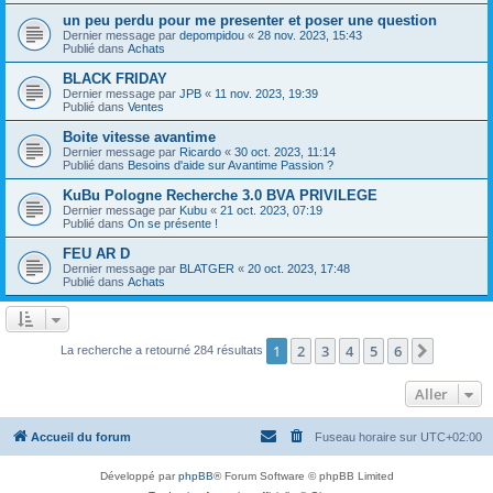
un peu perdu pour me presenter et poser une question
Dernier message par
depompidou
«
28 nov. 2023, 15:43
Publié dans
Achats
BLACK FRIDAY
Dernier message par
JPB
«
11 nov. 2023, 19:39
Publié dans
Ventes
Boite vitesse avantime
Dernier message par
Ricardo
«
30 oct. 2023, 11:14
Publié dans
Besoins d'aide sur Avantime Passion ?
KuBu Pologne Recherche 3.0 BVA PRIVILEGE
Dernier message par
Kubu
«
21 oct. 2023, 07:19
Publié dans
On se présente !
FEU AR D
Dernier message par
BLATGER
«
20 oct. 2023, 17:48
Publié dans
Achats
1
2
3
4
5
6
Suivant
La recherche a retourné 284 résultats
Aller
Accueil du forum
Fuseau horaire sur
UTC+02:00
Développé par
phpBB
® Forum Software © phpBB Limited