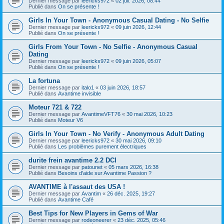
Dernier message par
leericks972
«
02 juil. 2026, 08:44
Publié dans
On se présente !
Girls In Your Town - Anonymous Casual Dating - No Selfie
Dernier message par
leericks972
«
09 juin 2026, 12:44
Publié dans
On se présente !
Girls From Your Town - No Selfie - Anonymous Casual
Dating
Dernier message par
leericks972
«
09 juin 2026, 05:07
Publié dans
On se présente !
La fortuna
Dernier message par
italo1
«
03 juin 2026, 18:57
Publié dans
Avantime invisible
Moteur 721 & 722
Dernier message par
AvantimeVFT76
«
30 mai 2026, 10:23
Publié dans
Moteur V6
Girls In Your Town - No Verify - Anonymous Adult Dating
Dernier message par
leericks972
«
30 mai 2026, 09:10
Publié dans
Les problèmes purement électriques
durite frein avantime 2.2 DCI
Dernier message par
patounet
«
05 mars 2026, 16:38
Publié dans
Besoins d'aide sur Avantime Passion ?
AVANTIME à l'assaut des USA !
Dernier message par
Avantim
«
26 déc. 2025, 19:27
Publié dans
Avantime Café
Best Tips for New Players in Gems of War
Dernier message par
rodeoneerer
«
23 déc. 2025, 05:46