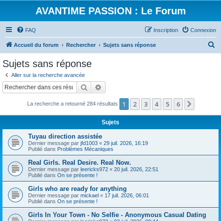
AVANTIME PASSION : Le Forum
FAQ
Inscription
Connexion
R
Accueil du forum
Rechercher
Sujets sans réponse
e
Sujets sans réponse
c
Aller sur la recherche avancée
h
Rechercher
Recherche avancée
e
1
2
3
4
5
6
Suivant
La recherche a retourné 284 résultats
r
c
Sujets
h
Tuyau direction assistée
e
Dernier message par
jfd1003
«
29 juil. 2026, 16:19
Publié dans
Problèmes Mécaniques
r
Real Girls. Real Desire. Real Now.
Dernier message par
leericks972
«
20 juil. 2026, 22:51
Publié dans
On se présente !
Girls who are ready for anything
Dernier message par
mickael
«
17 juil. 2026, 06:01
Publié dans
On se présente !
Girls In Your Town - No Selfie - Anonymous Casual Dating