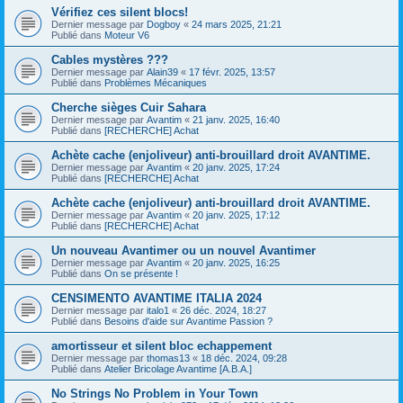
Vérifiez ces silent blocs!
Dernier message par
Dogboy
«
24 mars 2025, 21:21
Publié dans
Moteur V6
Cables mystères ???
Dernier message par
Alain39
«
17 févr. 2025, 13:57
Publié dans
Problèmes Mécaniques
Cherche sièges Cuir Sahara
Dernier message par
Avantim
«
21 janv. 2025, 16:40
Publié dans
[RECHERCHE] Achat
Achète cache (enjoliveur) anti-brouillard droit AVANTIME.
Dernier message par
Avantim
«
20 janv. 2025, 17:24
Publié dans
[RECHERCHE] Achat
Achète cache (enjoliveur) anti-brouillard droit AVANTIME.
Dernier message par
Avantim
«
20 janv. 2025, 17:12
Publié dans
[RECHERCHE] Achat
Un nouveau Avantimer ou un nouvel Avantimer
Dernier message par
Avantim
«
20 janv. 2025, 16:25
Publié dans
On se présente !
CENSIMENTO AVANTIME ITALIA 2024
Dernier message par
italo1
«
26 déc. 2024, 18:27
Publié dans
Besoins d'aide sur Avantime Passion ?
amortisseur et silent bloc echappement
Dernier message par
thomas13
«
18 déc. 2024, 09:28
Publié dans
Atelier Bricolage Avantime [A.B.A.]
No Strings No Problem in Your Town