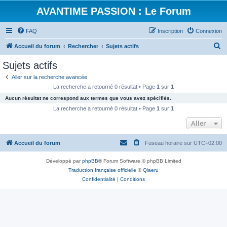
AVANTIME PASSION : Le Forum
FAQ
Inscription
Connexion
R
Accueil du forum
Rechercher
Sujets actifs
e
Sujets actifs
c
Aller sur la recherche avancée
h
La recherche a retourné 0 résultat • Page
1
sur
1
e
Aucun résultat ne correspond aux termes que vous avez spécifiés.
r
La recherche a retourné 0 résultat • Page
1
sur
1
c
Aller
h
Accueil du forum
Fuseau horaire sur
UTC+02:00
e
r
Développé par
phpBB
® Forum Software © phpBB Limited
Traduction française officielle
©
Qiaeru
Confidentialité
|
Conditions