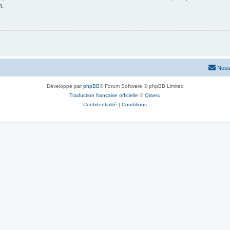
n.
Nous
Développé par
phpBB
® Forum Software © phpBB Limited
Traduction française officielle
©
Qiaeru
Confidentialité
|
Conditions