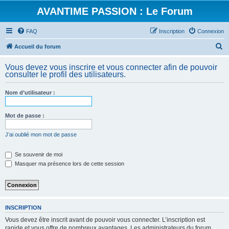
AVANTIME PASSION : Le Forum
FAQ
Inscription
Connexion
R
Accueil du forum
e
Vous devez vous inscrire et vous connecter afin de pouvoir
c
consulter le profil des utilisateurs.
h
Nom d’utilisateur :
e
r
Mot de passe :
c
h
J’ai oublié mon mot de passe
e
Se souvenir de moi
r
Masquer ma présence lors de cette session
INSCRIPTION
Vous devez être inscrit avant de pouvoir vous connecter. L’inscription est
rapide et vous offre de nombreux avantages. Les administrateurs du forum