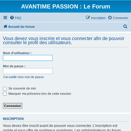
AVANTIME PASSION : Le Forum
FAQ
Inscription
Connexion
R
Accueil du forum
e
Vous devez vous inscrire et vous connecter afin de pouvoir
c
consulter le profil des utilisateurs.
h
Nom d’utilisateur :
e
r
Mot de passe :
c
h
J’ai oublié mon mot de passe
e
Se souvenir de moi
r
Masquer ma présence lors de cette session
INSCRIPTION
Vous devez être inscrit avant de pouvoir vous connecter. L’inscription est
rapide et vous offre de nombreux avantages. Les administrateurs du forum