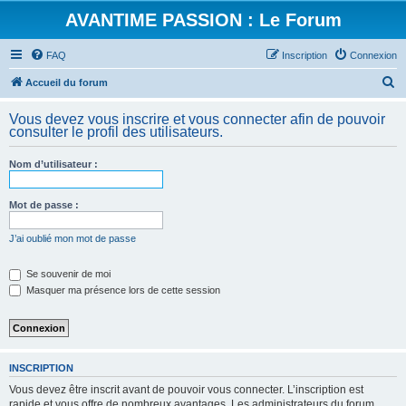
AVANTIME PASSION : Le Forum
FAQ
Inscription
Connexion
R
Accueil du forum
e
Vous devez vous inscrire et vous connecter afin de pouvoir
c
consulter le profil des utilisateurs.
h
Nom d’utilisateur :
e
r
Mot de passe :
c
h
J’ai oublié mon mot de passe
e
Se souvenir de moi
r
Masquer ma présence lors de cette session
INSCRIPTION
Vous devez être inscrit avant de pouvoir vous connecter. L’inscription est
rapide et vous offre de nombreux avantages. Les administrateurs du forum