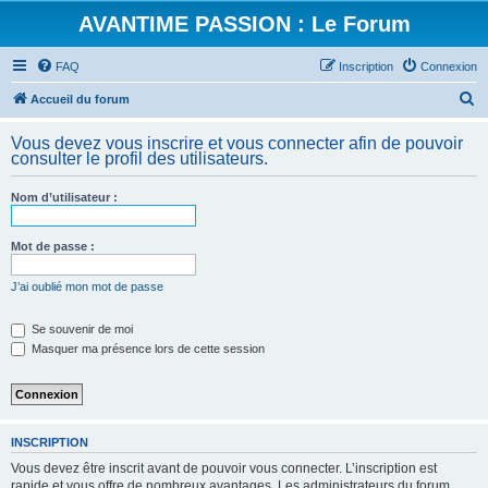
AVANTIME PASSION : Le Forum
FAQ
Inscription
Connexion
R
Accueil du forum
e
Vous devez vous inscrire et vous connecter afin de pouvoir
c
consulter le profil des utilisateurs.
h
Nom d’utilisateur :
e
r
Mot de passe :
c
h
J’ai oublié mon mot de passe
e
Se souvenir de moi
r
Masquer ma présence lors de cette session
INSCRIPTION
Vous devez être inscrit avant de pouvoir vous connecter. L’inscription est
rapide et vous offre de nombreux avantages. Les administrateurs du forum