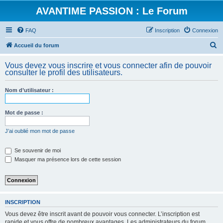
AVANTIME PASSION : Le Forum
FAQ
Inscription
Connexion
R
Accueil du forum
e
Vous devez vous inscrire et vous connecter afin de pouvoir
c
consulter le profil des utilisateurs.
h
Nom d’utilisateur :
e
r
Mot de passe :
c
h
J’ai oublié mon mot de passe
e
Se souvenir de moi
r
Masquer ma présence lors de cette session
INSCRIPTION
Vous devez être inscrit avant de pouvoir vous connecter. L’inscription est
rapide et vous offre de nombreux avantages. Les administrateurs du forum