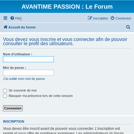
AVANTIME PASSION : Le Forum
FAQ
Inscription
Connexion
R
Accueil du forum
e
Vous devez vous inscrire et vous connecter afin de pouvoir
c
consulter le profil des utilisateurs.
h
Nom d’utilisateur :
e
r
Mot de passe :
c
h
J’ai oublié mon mot de passe
e
Se souvenir de moi
r
Masquer ma présence lors de cette session
INSCRIPTION
Vous devez être inscrit avant de pouvoir vous connecter. L’inscription est
rapide et vous offre de nombreux avantages. Les administrateurs du forum