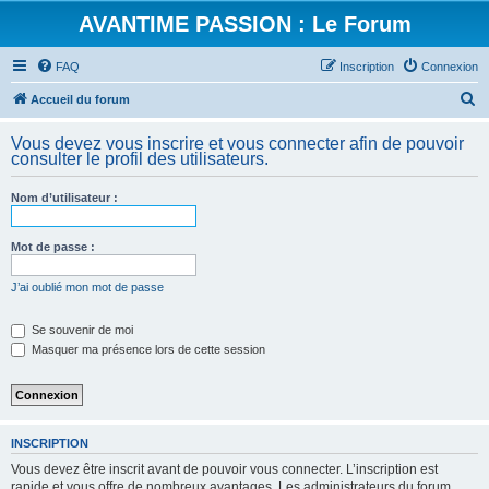
AVANTIME PASSION : Le Forum
FAQ
Inscription
Connexion
R
Accueil du forum
e
Vous devez vous inscrire et vous connecter afin de pouvoir
c
consulter le profil des utilisateurs.
h
Nom d’utilisateur :
e
r
Mot de passe :
c
h
J’ai oublié mon mot de passe
e
Se souvenir de moi
r
Masquer ma présence lors de cette session
INSCRIPTION
Vous devez être inscrit avant de pouvoir vous connecter. L’inscription est
rapide et vous offre de nombreux avantages. Les administrateurs du forum