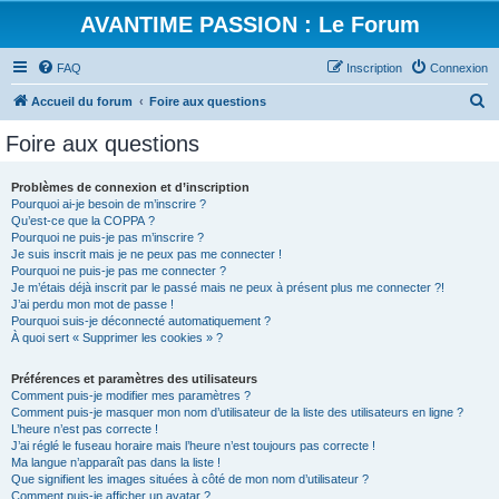
AVANTIME PASSION : Le Forum
FAQ
Inscription
Connexion
R
Accueil du forum
Foire aux questions
e
Foire aux questions
c
h
Problèmes de connexion et d’inscription
Pourquoi ai-je besoin de m’inscrire ?
e
Qu’est-ce que la COPPA ?
r
Pourquoi ne puis-je pas m’inscrire ?
Je suis inscrit mais je ne peux pas me connecter !
c
Pourquoi ne puis-je pas me connecter ?
Je m’étais déjà inscrit par le passé mais ne peux à présent plus me connecter ?!
h
J’ai perdu mon mot de passe !
e
Pourquoi suis-je déconnecté automatiquement ?
À quoi sert « Supprimer les cookies » ?
r
Préférences et paramètres des utilisateurs
Comment puis-je modifier mes paramètres ?
Comment puis-je masquer mon nom d’utilisateur de la liste des utilisateurs en ligne ?
L’heure n’est pas correcte !
J’ai réglé le fuseau horaire mais l’heure n’est toujours pas correcte !
Ma langue n’apparaît pas dans la liste !
Que signifient les images situées à côté de mon nom d’utilisateur ?
Comment puis-je afficher un avatar ?