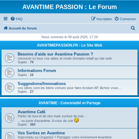
AVANTIME PASSION : Le Forum
FAQ
Inscription
Connexion
R
Accueil du forum
e
Nous sommes le 08 août 2026, 17:29
c
AVANTIMEPASSION.FR : Le Site Web
h
Besoins d'aide sur Avantime Passion ?
e
retrouver ici tous vos aides et mode d'emploi relatif au site web
Sujets :
79
r
Informations Forum
c
Sujets :
16
h
Suggestions/Innovations
e
vos idées sont les biens venues pour faire évoluer AP, lâchez vous...
Sujets :
27
r
AVANTIME : Convivialité et Partage
Avantime Café
Parler de tout et de rien mais surtout de tout ...
... ou juste d'avantime. A vous de voir
Sujets :
384
Vos Sorties en Avantime
Impromptu ou Organisé ? Partagez votre événement Avantime