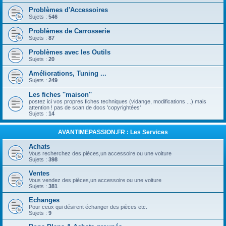
Problèmes d'Accessoires
Sujets :
546
Problèmes de Carrosserie
Sujets :
87
Problèmes avec les Outils
Sujets :
20
Améliorations, Tuning ...
Sujets :
249
Les fiches ''maison''
postez ici vos propres fiches techniques (vidange, modifications ...) mais
attention ! pas de scan de docs 'copyrightées'
Sujets :
14
AVANTIMEPASSION.FR : Les Services
Achats
Vous recherchez des pièces,un accessoire ou une voiture
Sujets :
398
Ventes
Vous vendez des pièces,un accessoire ou une voiture
Sujets :
381
Echanges
Pour ceux qui désirent échanger des pièces etc.
Sujets :
9