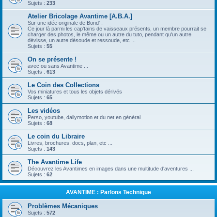
Sujets :
233
Atelier Bricolage Avantime [A.B.A.]
Sur une idée originale de Bond' :
Ce jour là parmi les cap'tains de vaisseaux présents, un membre pourrait se
charger des photos, le même ou un autre du tuto, pendant qu'un autre
dévisse, un autre désoude et ressoude, etc ...
Sujets :
55
On se présente !
avec ou sans Avantime ...
Sujets :
613
Le Coin des Collections
Vos miniatures et tous les objets dérivés
Sujets :
65
Les vidéos
Perso, youtube, dailymotion et du net en général
Sujets :
68
Le coin du Libraire
Livres, brochures, docs, plan, etc ...
Sujets :
143
The Avantime Life
Découvrez les Avantimes en images dans une multitude d'aventures ...
Sujets :
62
AVANTIME : Parlons Technique
Problèmes Mécaniques
Sujets :
572